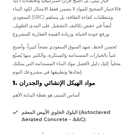
خيار بيئي، بل أصبح قراراً استراتيجياً واقتصادياً ذكياً.
فالاختيار الصحيح للمواد لا يضمن فقط الامتثال لكود البناء
السعودي (SBC) ومتطلبات كفاءة الطاقة، بل يساهم
أيضاً في خفض تكاليف التشغيل على المدى الطويل،
ورفع جودة الحياة، وزيادة القيمة العقارية للمشروع.
لحسن الحظ، شهد السوق السعودي نضجاً كبيراً، وأصبح
غنياً بالخيارات المستدامة والمبتكرة، والكثير منها يُصنّع
محلياً. إليك دليل لأفضل مواد البناء المستدامة التي يمكنك
إيجادها وتطبيقها في مشروعك اليوم.
1. مواد الهيكل الإنشائي والجدران
أساس المبنى هو نقطة البداية الأهم.
البلوك الخلوي الأبيض المعقم (Autoclaved
Aerated Concrete - AAC):