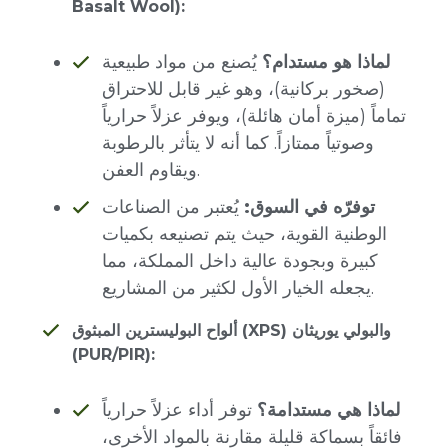
Basalt Wool):
لماذا هو مستدام؟
يُصنع من مواد طبيعية
(صخور بركانية)، وهو غير قابل للاحتراق
تماماً (ميزة أمان هائلة)، ويوفر عزلاً حرارياً
وصوتياً ممتازاً. كما أنه لا يتأثر بالرطوبة
ويقاوم العفن.
توفرّه في السوق:
يُعتبر من الصناعات
الوطنية القوية، حيث يتم تصنيعه بكميات
كبيرة وبجودة عالية داخل المملكة، مما
يجعله الخيار الأول لكثير من المشاريع.
ألواح البوليسترين المبثوق (XPS) والبولي يوريثان
(PUR/PIR):
لماذا هي مستدامة؟
توفر أداء عزلاً حرارياً
فائقاً بسماكة قليلة مقارنة بالمواد الأخرى،