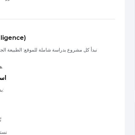
🏞 1. تحليل الموقع ب
نبدأ كل مشروع بدراسة شاملة للموقع: الطبيعة الج
هذا التحليل يُشكّل الأساس لأي قرار تصميمي لاحق.
🧠 
بدلاً من مقاومة التضاريس، نُطوّعها لصالح التصميم:
ن
نستف