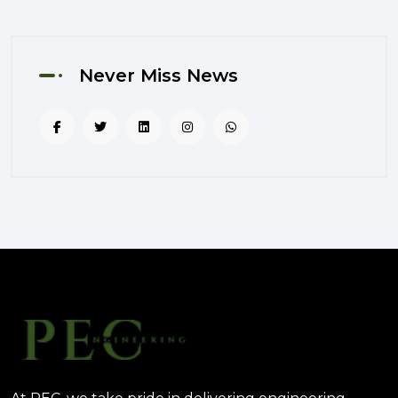
المستخدم: منهج PEC لجعل المباني
أكثر إنسانية
August 02, 2025 12:52 PM
Never Miss News
الهندسة الرقمية في المشاريع
المعمارية: كيف تختصر PEC الوقت
والتكاليف؟
August 02, 2025 12:46 PM
الهندسة العاطفية: كيف تؤثر عناصر
التصميم على المشاعر اليومية
للمستخدم؟
July 31, 2025 07:24 AM