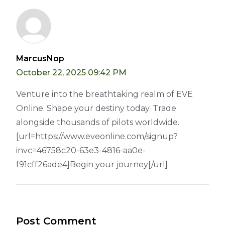
MarcusNop
October 22, 2025 09:42 PM
Venture into the breathtaking realm of EVE
Online. Shape your destiny today. Trade
alongside thousands of pilots worldwide.
[url=https://www.eveonline.com/signup?
invc=46758c20-63e3-4816-aa0e-
f91cff26ade4]Begin your journey[/url]
Post Comment