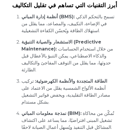
أبرز التقنيات التي تساهم في تقليل التكاليف
تسمح بالتحكم الذكي
أنظمة إدارة المباني (BMS):
في الإضاءة، التكييف، والمصاعد، مما يقلل من
استهلاك الطاقة ويُحسّن الكفاءة التشغيلية.
الاستشعار والصيانة التنبؤية (Predictive
من خلال استخدام الحساسات
Maintenance):
والذكاء الاصطناعي، يمكن التنبؤ بالأعطال قبل
حدوثها، مما يقلل من التوقف المفاجئ والتكاليف
الطارئة.
الطاقة المتجددة والأنظمة الكهرضوئية:
تركيب
أنظمة الألواح الشمسية يقلل من الاعتماد على
مصادر الطاقة التقليدية، ويخفض فواتير التشغيل
بشكل مستدام.
تُمكّن من محاكاة
نمذجة معلومات المباني (BIM):
تشغيل المبنى افتراضيًا، مما يساعد على اكتشاف
المشاكل قبل التنفيذ ويُسهل أعمال الصيانة لاحقًا.