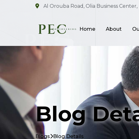
Al Orouba Road, Olia Business Center, 
Home
About
Ou
Blog Deta
Blogs
Blog Details