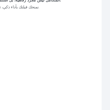
تصميم MEP المتكامل ليس مجرد رفاهية، بل استثمار في جودة الحياة وتقليل النفقات.
ومع PEC، نمنحك فيلتك بأداء ذكي، تشغيل مريح، وتكلفة تشغيلية منخفضة.