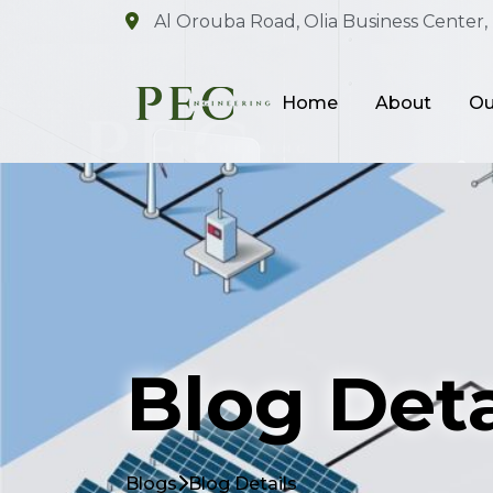
Al Orouba Road, Olia Business Center, 
Home
About
Ou
Blog Deta
Blogs
Blog Details