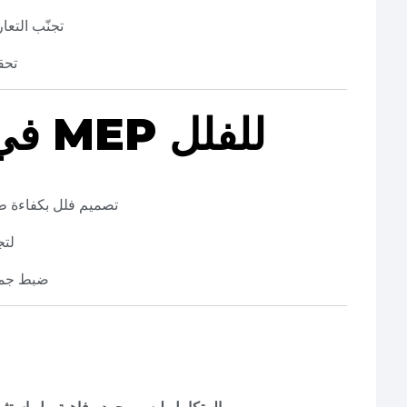
تجنّب التع
تحق
تجربة PEC في MEP للفلل
تصميم فلل بكفاءة طاقة تصل إلى 35%
استخد
ضبط جميع