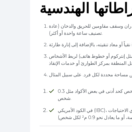
طاتها الهندسية
جدران وسقف مقاومين للحريق والدخان (عادة
تصنيف ساعة واحدة أو أكثر).
 (مثل إنتركوم أو خطوط هاتف) لربط الأشخاص
0.3 م² لكل شخص كحد أدنى في بعض الأكواد مثل NBC الهندي، أي حوالي 15 م² تكفي لحوالي 50
شخص.
في الكود الأمريكي (IBC)، تُخصص المساحة بناءً على حجم المستخدمين من ذوي الاحتياجات