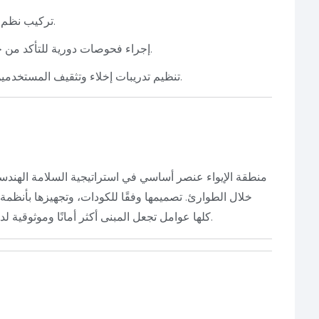
تركيب نظم اتصالات مقاومة للحريق تعمل أثناء الطوارئ.
إجراء فحوصات دورية للتأكد من خلو المساحة وعدم استخدامها لأغراض أخرى.
تنظيم تدريبات إخلاء وتثقيف المستخدمين على موقع هذه المناطق وكيفية استخدامها.
منطقة الإيواء عنصر أساسي في استراتيجية السلامة الهندسية 
خلال الطوارئ. تصميمها وفقًا للكودات، وتجهيزها بأنظم
كلها عوامل تجعل المبنى أكثر أمانًا وموثوقية لدى الجهات المرخصة وسكان المبنى على حدّ سواء.