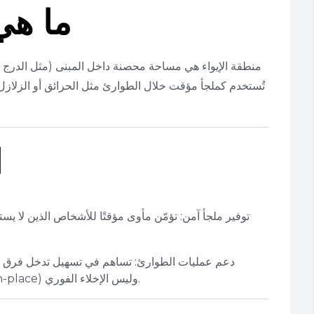
ما هي
منطقة الإيواء هي مساحة محصنة داخل المبنى (مثل الدرج ال
تُستخدم كملجأ مؤقت خلال الطوارئ مثل الحرائق أو الزلازل. 
ا
توفير ملجأ آمن: تؤمّن مأوى مؤقتًا للأشخاص الذين لا يس
دعم عمليات الطوارئ: تساهم في تسهيل تدخل فرق الإنق
الأساسية هي الدفاع في المكان (defend-in-place) وليس الإخلاء الفوري.