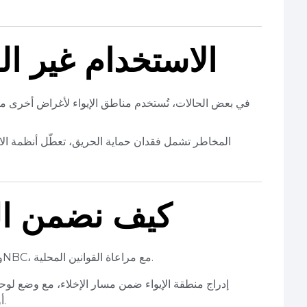
الاستخدام غير ا
في بعض الحالات، تُستخدم مناطق الإيواء لأغراض أخرى مث
المخاطر تشمل فقدان حماية الحريق، تعطّل أنظمة الات
كيف نضمن ال
الالتزام بالكودات الدولية مثل IBC وNFPA وNBC، مع مراعاة القوانين المحلية.
إدراج منطقة الإيواء ضمن مسار الإخلاء، مع وضع لو
"AREA OF REFUGE" أو ما يقابلها بالعربية.