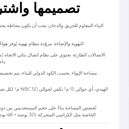
تصميمها واشترا
البناء المقاوم للحريق والدخان: يجب أن تكون محاطة ب
التهوية والإضاءة: مزوّدة بنظام تهوية يُوفر هواءً نقياً أو معاد تنقيته، بالإضافة إلى إنارة طارئة.
الاتصالات الطارئة: تحتوي على نظام اتصال ثنائي الاتجاه
داخل المنطقة بمركز الطوارئ أو خدمات الإنقاذ.
مساحة الإيواء: بحسب الكود الدولي للبناء، يتم تخصيص مساحة محددة لكل فرد. على سبيل المثال:
الخاصة مثل الكراسي المتحركة (30 بوصة × 48 بوصة، أو ما يعادل نحو 0.9 م² لكل شخص).