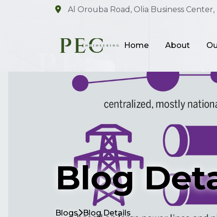
Al Orouba Road, Olia Business Center, 
Home
About
Ou
Blog Deta
Blogs
Blog Details