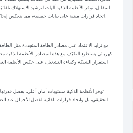
المقابل، توفر الأنظمة الذكية آليات لترشيد الاستهلاك تلقائي
اتخاذ قرارات مبنية على بيانات حقيقية، مما ينعكس إيجابًا على فاتورة الكهرباء والعمر الافتراضي للمعدات.
مع تزايد الاعتماد على مصادر الطاقة المتجددة مثل الطاق
كهربائي يستطيع التكيّف مع هذه المصادر. الأنظمة الذكية م
استقرار الشبكة وكفاءة التشغيل، على عكس الأنظمة التقليدية التي يصعب ربطها بمصادر متغيرة ومتقطعة.
توفر الأنظمة الذكية مستويات أمان أعلى، بفضل قدرتها 
الحقيقي، بل واتخاذ قرارات تلقائية لفصل الأحمال عند الض