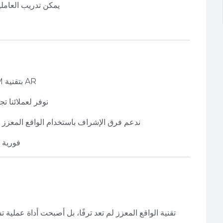
يمكن تدريب العاملي
نستخدم تطبيقات مخصصة لعرض نماذج BIM بتقنية AR
نوفر لعملائنا 
ندعم فرق الإشراف باستخدام الواقع المعزز 
نربط تقارير المراجعة والملاحظات بصور AR فورية
تقنية الواقع المعزز لم تعد ترفًا، بل أصبحت أداة عملية