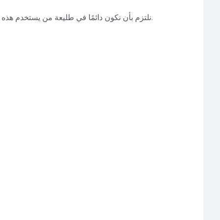
وفي PEC، نلتزم بأن نكون دائمًا في طليعة من يستخدم هذه التقنيات لخدمة عملائنا بكفاءة وابتكار.