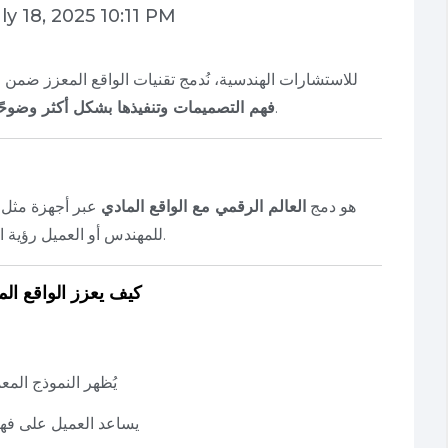
ly 18, 2025 10:11 PM
في PEC للاستشارات الهندسية، نُدمج تقنيات الواقع المعزز ضمن 
، وتقليل نسبة الخطأ والتعديلات المكلفة.
فهم التصميمات وتنفيذها بشكل أكثر وضوح
هو دمج
العالم الرقمي مع الواقع المادي
عبر أجهزة مثل ا
للمهندس أو العميل رؤية التصميم ثلاثي الأبعاد وكأنه مطبّق فعليًا في الموقع.
✅ كيف يعزز الواقع ال
يُظهر النموذج الم
يساعد العميل على فه