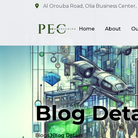
Al Orouba Road, Olia Business Center, 
Home
About
Ou
Blog Deta
Blogs
Blog Details