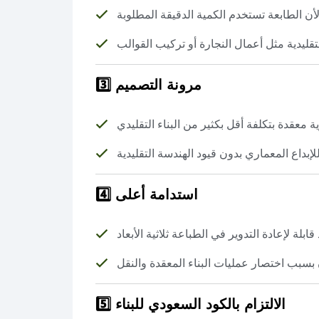
3️⃣ مرونة التصميم
4️⃣ استدامة أعلى
5️⃣ الالتزام بالكود السعودي للبناء