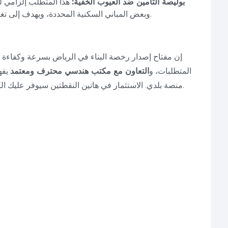
بوليصة التأمين ضد العيوب الخفية:
هذا المتطلب إلزامي للم
وبعض المباني السكنية المحددة، ويهدف إلى تغطية أي عيوب إنشائية تظهر بعد اكتمال البناء.
إن مفتاح إصدار رخصة البناء في الرياض بسرعة وكفاءة 
المتطلبات، و
التعاون مع مكتب هندسي محترف ومعتمد
يفه
منصة بلدي. الاستثمار في هاتين النقطتين سيوفر عليك الكثير من الوقت والجهد والمال على المدى الطويل.