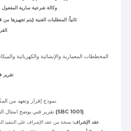
(في حال كان مقدم الطلب وكيلاً عن المالك).
وكالة شرعية سارية المفعول
ثانياً: المتطلبات الفنية (يتم تجهيزها من قبل المكتب الهندسي والمكاتب المعتمدة الأخرى):
صادر إلكترونياً عبر منصة بلدي.
القر
المخططات المعمارية والإنشائية والكهربائية والميك
صادر من مختبر جيوتقني معتمد.
تقرير ف
نموذج إقرار وتعهد من المكتب الهندسي بالالتزام بتطبيق الكود.
.
كود ترشيد الطاقة (SBC 1001)
تقرير فني يوضح امتثال ا
نسخة من عقد الإشراف على التنفيذ الموقع بين المالك والمكتب الهندسي المشرف.
عقد الإشراف: