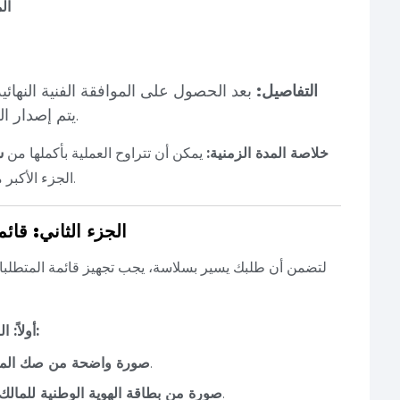
4.
التفاصيل:
بعد الحصول على الموافقة الفنية النهائي
يتم إصدار الرخصة إلكترونياً في نفس اللحظة تقريباً.
خلاصة المدة الزمنية:
يمكن أن تتراوح العملية بأكملها من
ش
الجزء الأكبر من هذه المدة يكمن في مرحلة التحضير والتصميم.
الجزء الثاني: قائ
لتضمن أن طلبك يسير بسلاسة، يجب تجهيز قائمة المتطلبات
أولاً: الوثائق الأساسية (يقدمها المالك للمكتب الهندسي):
(يجب أن يكون الصك محدثاً).
صورة واضحة من صك الملك
(أو السجل التجاري للمؤسسات والشركات).
صورة من بطاقة الهوية الوطنية للمالك