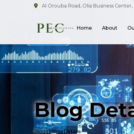
Al Orouba Road, Olia Business Center, 
Home
About
Ou
Blog Deta
Blogs
Blog Details