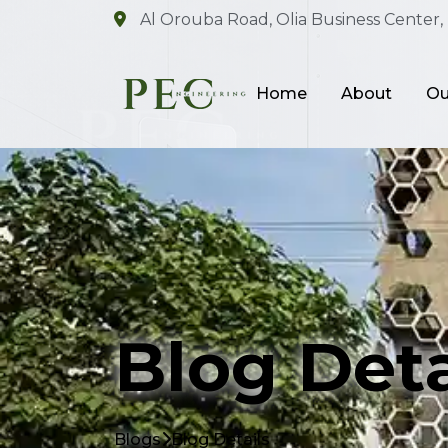
Al Orouba Road, Olia Business Center, 
Home
About
Ou
Blog Deta
Blogs
Blog Details