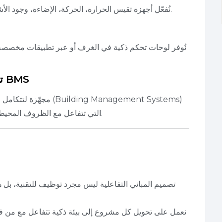
نُفعّل أجهزة تقيس الحرارة، الحركة، الإضاءة، وجود الأشخاص، ونربطها بأنظمة متكاملة تُعدّل الأداء تلقائيًا.
نُوفر لوحات تحكم ذكية في الغرف أو عبر تطبيقات مخصصة،
🔹 تكامل بين التصميم المعماري ونظام BMS
التي تتفاعل مع الظروف المحيطة لتحقيق كفاءة تشغيلية وسلوك مريح للمستخدم.
تصميم المباني التفاعلية ليس مجرد توظيف للتقنية، بل 
وفي PEC، نعمل على تحويل كل مشروع إلى بيئة ذكية تتفاعل مع من ف