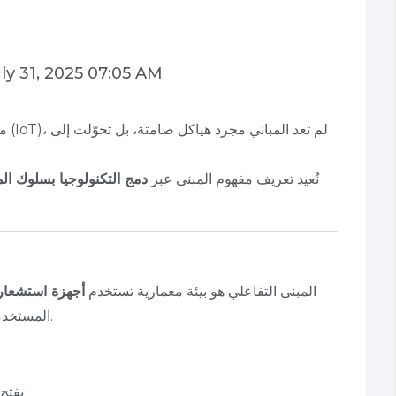
ly 31, 2025 07:05 AM
مع تطور تقنيات الذكاء الاصطناعي وإنترنت الأشياء (IoT)، لم تعد المباني مجرد هياكل صامتة، بل تحوّلت إلى
في PEC، نُعيد تعريف مفهوم المبنى عبر
دمج التكنولوجيا بسلوك ا
المبنى التفاعلي هو بيئة معمارية تستخدم
أجهزة استشعار،
المستخدمين والتفاعل معهم بطرق مباشرة أو غير مباشرة.
يفتح 