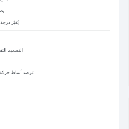
يض
يُغيّر در
في مشاريعها الحديثة، تطبق PEC التصميم التفاعلي من خلال:
نرصد أنماط حركة المستخدمين داخل المبنى، ونستخدم البيانات في: