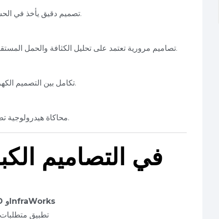
تصميم دقيق يأخذ في الحسبان الضغط، التدفق، ومستوى الاستخدام اليومي.
تصاميم مرورية تعتمد على تحليل الكثافة والحمل المستقبلي، مع مراعاة متطلبات ذوي الاحتياجات الخاصة.
تكامل بين التصميم الكهربائي والأنظمة الذكية، مع بنية تحتية قابلة للتطوير.
محاكاة هيدرولوجية تضمن كفاءة التصريف في أقسى الظروف المناخية.
نهج PEC في التصاميم ال
Civil 3D وInfraWorks
🔸 تطبيق متطلبات