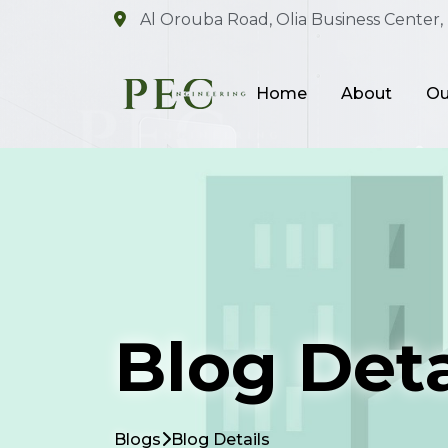
Al Orouba Road, Olia Business Center, 
Home
About
Ou
Blog Deta
Blogs
Blog Details