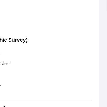
4️⃣ المسح الطوبوغرافي
ر
تسهيل ت
و