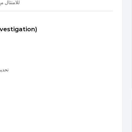
للامتثال م
1️⃣ دراسة التربة (n
تحديد