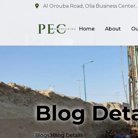
Al Orouba Road, Olia Business Center, 
Home
About
Ou
Blog Deta
Blogs
Blog Details