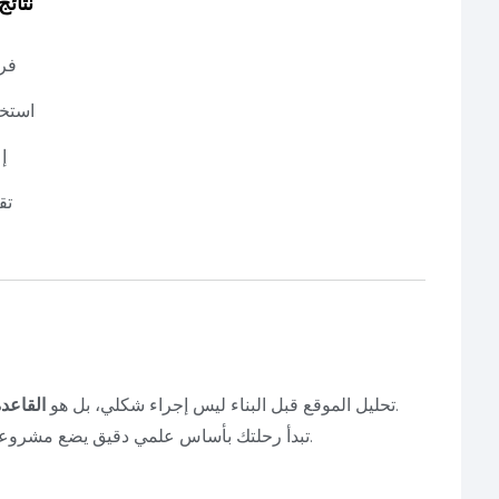
✅ كيف ت
فر
استخد
إ
تق
.
تحليل الموقع قبل البناء ليس إجراء شكلي، بل هو
القاعد
مع PEC، تبدأ رحلتك بأساس علمي دقيق يضع مشروعك على الطريق الصحيح من اليوم الأول.