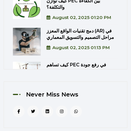
كيف توازن PEC بين الكفاءة
والتكلفة؟
August 02, 2025 01:20 PM
دمج تقنيات الواقع المعزز (AR) في
مراحل التصميم والتسويق المعماري
August 02, 2025 01:13 PM
كيف تساهم PEC في رفع جودة
المشاريع الحكومية من خلال الإشراف
المتكامل؟
August 02, 2025 12:56 PM
Never Miss News
التصميم المرتكز على تجربة
المستخدم: منهج PEC لجعل المباني
أكثر إنسانية
August 02, 2025 12:52 PM