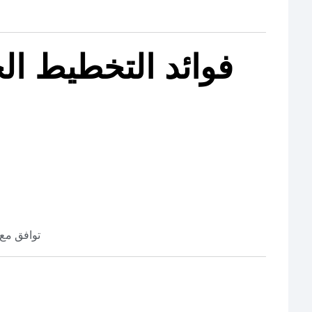
فوائد التخطيط ا
✔️ توافق مع رؤية ال