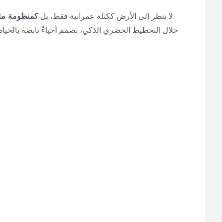
في PEC، لا ننظر إلى الأرض ككتلة عمرانية فقط، بل
كمنظومة متك
خلال التخطيط الحضري الذكي، نصمم أحياءً نابضة بالحياة