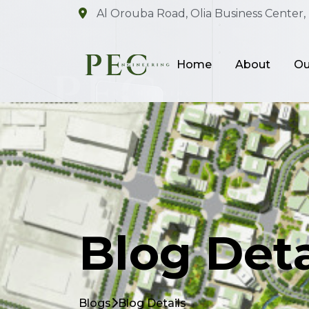
Al Orouba Road, Olia Business Center, 
Home
About
Ou
Blog Deta
Blogs
Blog Details