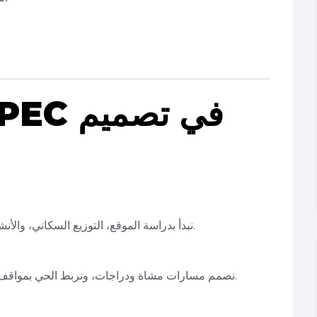
ا
نبدأ بدراسة الموقع، التوزيع السكاني، والأنشطة الاقتصادية لتصميم حي يلبي جميع الاحتياجات.
نصمم مسارات مشاة ودراجات، ونربط الحي بمواقف ونقل عام لتقليل الاعتماد على المركبات الخاصة.