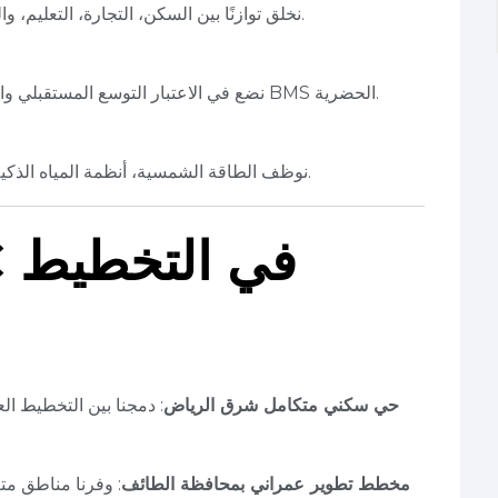
نخلق توازنًا بين السكن، التجارة، التعليم، والترفيه، لضمان حياة يومية مريحة دون تنقل طويل.
نضع في الاعتبار التوسع المستقبلي والابتكارات التقنية مثل السيارات الكهربائية وأنظمة BMS الحضرية.
نوظف الطاقة الشمسية، أنظمة المياه الذكية، والمساحات الخضراء لتعزيز جودة الحياة البيئية.
حي سكني متكامل شرق الرياض
: دمجنا بين التخطيط ا
مخطط تطوير عمراني بمحافظة الطائف
: وفرنا مناطق مت