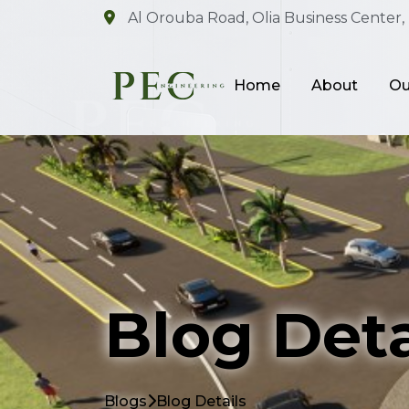
Al Orouba Road, Olia Business Center, 
Home
About
Ou
Blog Deta
Blogs
Blog Details