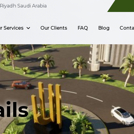
Riyadh Saudi Arabia
r Services
Our Clients
FAQ
Blog
Conta
ils