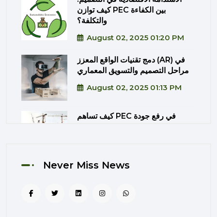
كيف توازن PEC بين الكفاءة
والتكلفة؟
August 02, 2025 01:20 PM
دمج تقنيات الواقع المعزز (AR) في
مراحل التصميم والتسويق المعماري
August 02, 2025 01:13 PM
كيف تساهم PEC في رفع جودة
المشاريع الحكومية من خلال الإشراف
المتكامل؟
August 02, 2025 12:56 PM
Never Miss News
التصميم المرتكز على تجربة
المستخدم: منهج PEC لجعل المباني
أكثر إنسانية
August 02, 2025 12:52 PM