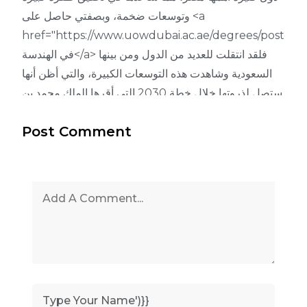
وتوسعات ضخمة، وبصفتي حاصل على <a
href="https://www.uowdubai.ac.ae/degrees/pos">ماجستير
في الهندسة</a> فلقد انتقلت للعديد من الدول ومن بينها
السعودية وشاهدت هذه التوسعات الكبيرة، والتي أظن أنها
ستصل لذروتها خلال خطة 2030 التي أقرها الملك محمد بن
سلمان وأوصي جميع المهتمين بدراسة الهندسة
Post Comment