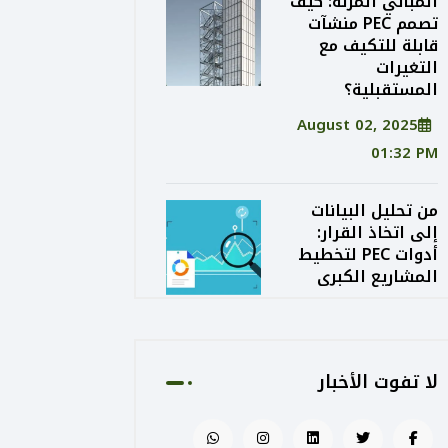
المباني المرنة: كيف
تصمم PEC منشآت
قابلة للتكيف مع
التغيرات
المستقبلية؟
August 02, 2025
01:32 PM
من تحليل البيانات
إلى اتخاذ القرار:
أدوات PEC لتخطيط
المشاريع الكبرى
August 02, 2025
01:24 PM
لا تفوت الأخبار
الاستدامة الاقتصادية
في التصميم: كيف
توازن PEC بين