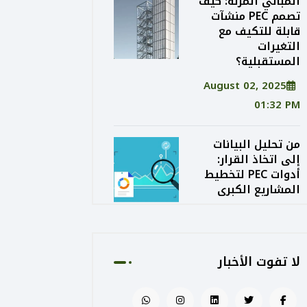
المباني المرنة: كيف
تصمم PEC منشآت
قابلة للتكيف مع
التغيرات
المستقبلية؟
August 02, 2025
01:32 PM
من تحليل البيانات
إلى اتخاذ القرار:
أدوات PEC لتخطيط
المشاريع الكبرى
August 02, 2025
01:24 PM
لا تفوت الأخبار
الاستدامة الاقتصادية
في التصميم: كيف
توازن PEC بين