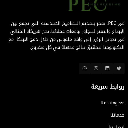
الهندسة الرقمية في المشاريع
المعمارية: كيف تختصر PEC
الوقت والتكاليف؟
في PEC، نفخر بتقديم التصاميم الهندسية التي تجمع بين
August 02, 2025 12:46 PM
الإبداع والتميز لتتجاوز توقعات عملائنا. نحن شريكك المثالي
في تحويل الرؤى إلى واقع ملموس من خلال دمج الابتكار مع
التكنولوجيا لتحقيق نتائج مذهلة في كل مشروع.
روابط سريعة
معلومات عنا
خدماتنا
اتصل بنا