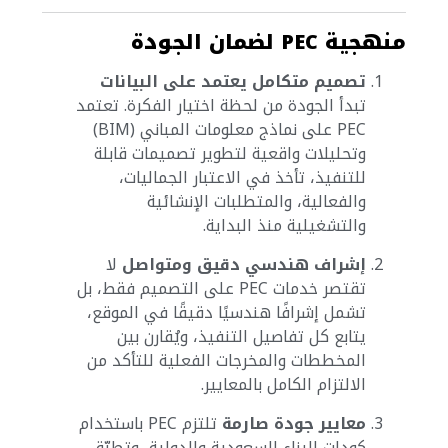
منهجية PEC لضمان الجودة
تصميم متكامل يعتمد على البيانات
تبدأ الجودة من لحظة اختيار الفكرة. تعتمد
PEC على نماذج معلومات المباني (BIM)
وتحليلات واقعية لتطوير تصميمات قابلة
للتنفيذ، تأخذ في الاعتبار الجماليات،
والفعالية، والمتطلبات الإنشائية
والتشغيلية منذ البداية.
إشراف هندسي دقيق ومتواصل
لا
تقتصر خدمات PEC على التصميم فقط، بل
تشمل إشرافًا هندسيًا دقيقًا في الموقع،
يتابع كل تفاصيل التنفيذ، ويُقارن بين
المخططات والمخرجات الفعلية للتأكد من
الالتزام الكامل بالمعايير.
معايير جودة صارمة
تلتزم PEC باستخدام
كودات البناء السعودية والدولية، وتطبّق