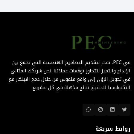
التصميم المرتكز على تجربة
المستخدم: منهج PEC لجعل
المباني أكثر إنسانية
August 02, 2025 12:52 PM
الهندسة الرقمية في المشاريع
المعمارية: كيف تختصر PEC
الوقت والتكاليف؟
في PEC، نفخر بتقديم التصاميم الهندسية التي تجمع بين
August 02, 2025 12:46 PM
الإبداع والتميز لتتجاوز توقعات عملائنا. نحن شريكك المثالي
في تحويل الرؤى إلى واقع ملموس من خلال دمج الابتكار مع
التكنولوجيا لتحقيق نتائج مذهلة في كل مشروع.
روابط سريعة