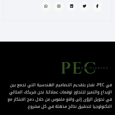
المشاريع الحكومية من خلال
الإشراف المتكامل؟
August 02, 2025 12:56 PM
التصميم المرتكز على تجربة
المستخدم: منهج PEC لجعل
المباني أكثر إنسانية
August 02, 2025 12:52 PM
الهندسة الرقمية في المشاريع
المعمارية: كيف تختصر PEC
الوقت والتكاليف؟
في PEC، نفخر بتقديم التصاميم الهندسية التي تجمع بين
August 02, 2025 12:46 PM
الإبداع والتميز لتتجاوز توقعات عملائنا. نحن شريكك المثالي
في تحويل الرؤى إلى واقع ملموس من خلال دمج الابتكار مع
التكنولوجيا لتحقيق نتائج مذهلة في كل مشروع.