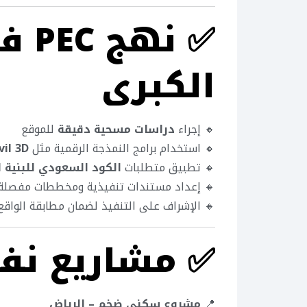
✅
نهج
الكبرى
🔸 إجراء
دراسات مسحية دقيقة
للموقع
🔸 استخدام برامج النمذجة الرقمية مثل
Civil 3D وWorks
🔸 تطبيق متطلبات
الكود السعودي للبنية ا
🔸 إعداد مستندات تنفيذية ومخططات مفصلة
🔸 الإشراف على التنفيذ لضمان مطابقة الواق
✅
مشاريع نفذت
📍
مشروع سكني ضخم – الرياض