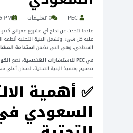
PEC
0 تعليقات
56 PM
عندما نتحدث عن نجاح أي مشروع عمراني كبير،
عليه كل شيء. وتشمل البنية التحتية أنظمة الص
السطحي، وهي التي تضمن
استدامة المشار
في
PEC للاستشارات الهندسية
، نضع
الكود
تصميم وتنفيذ البنية التحتية، لضمان أعلى معاي
✅
أهمية الالت
السعودي في 
التحتية