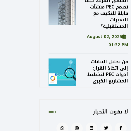
المباني المرنة: كيف
تصمم PEC منشآت
قابلة للتكيف مع
التغيرات
المستقبلية؟
August 02, 2025
01:32 PM
من تحليل البيانات
إلى اتخاذ القرار:
أدوات PEC لتخطيط
المشاريع الكبرى
August 02, 2025
01:24 PM
لا تفوت الأخبار
الاستدامة الاقتصادية
في التصميم: كيف
توازن PEC بين