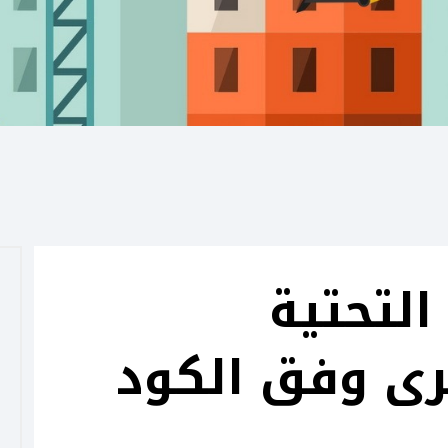
التحتية
رى وفق الكود