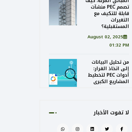
المباني المرنة: كيف
تصمم PEC منشآت
قابلة للتكيف مع
التغيرات
المستقبلية؟
August 02, 2025
01:32 PM
من تحليل البيانات
إلى اتخاذ القرار:
أدوات PEC لتخطيط
المشاريع الكبرى
August 02, 2025
01:24 PM
لا تفوت الأخبار
الاستدامة الاقتصادية
في التصميم: كيف
توازن PEC بين