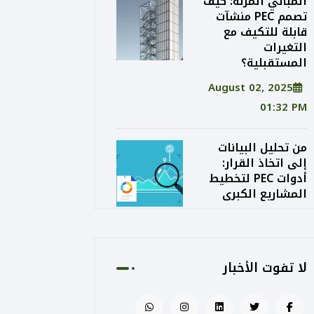
المباني المرنة: كيف
تصمم PEC منشآت
قابلة للتكيف مع
التغيرات
المستقبلية؟
August 02, 2025
01:32 PM
من تحليل البيانات
إلى اتخاذ القرار:
أدوات PEC لتخطيط
المشاريع الكبرى
August 02, 2025
01:24 PM
لا تفوت الأخبار
الاستدامة الاقتصادية
في التصميم: كيف
توازن PEC بين