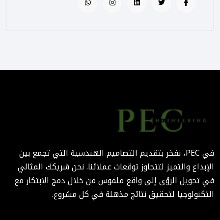
الإشراف المتكامل؟
August 02, 2025 12:56 PM
التصميم المرتكز على تجربة
المستخدم: منهج PEC لجعل
المباني أكثر إنسانية
August 02, 2025 12:52 PM
الهندسة الرقمية في المشاريع
المعمارية: كيف تختصر PEC
الوقت والتكاليف؟
في PEC، نفخر بتقديم التصاميم الهندسية التي تجمع بين
August 02, 2025 12:46 PM
الإبداع والتميز لتتجاوز توقعات عملائنا. نحن شريكك المثالي
في تحويل الرؤى إلى واقع ملموس من خلال دمج الابتكار مع
التكنولوجيا لتحقيق نتائج مذهلة في كل مشروع.