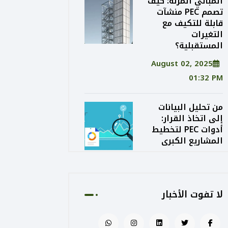
المباني المرنة: كيف
تصمم PEC منشآت
قابلة للتكيف مع
التغيرات
المستقبلية؟
August 02, 2025
01:32 PM
من تحليل البيانات
إلى اتخاذ القرار:
أدوات PEC لتخطيط
المشاريع الكبرى
August 02, 2025
01:24 PM
لا تفوت الأخبار
الاستدامة الاقتصادية
في التصميم: كيف
توازن PEC بين