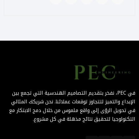
August 02, 2025 12:56 PM
التصميم المرتكز على تجربة
المستخدم: منهج PEC لجعل
المباني أكثر إنسانية
August 02, 2025 12:52 PM
الهندسة الرقمية في المشاريع
المعمارية: كيف تختصر PEC
الوقت والتكاليف؟
في PEC، نفخر بتقديم التصاميم الهندسية التي تجمع بين
August 02, 2025 12:46 PM
الإبداع والتميز لتتجاوز توقعات عملائنا. نحن شريكك المثالي
في تحويل الرؤى إلى واقع ملموس من خلال دمج الابتكار مع
التكنولوجيا لتحقيق نتائج مذهلة في كل مشروع.