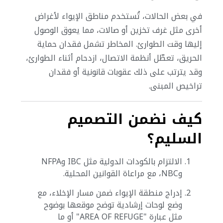
في بعض الحالات، تُستخدم مناطق الإيواء لأغراض
أخرى مثل غرف تخزين أو صالات، مما يعوق الوصول
إليها وقت الطوارئ.
المخاطر تشمل فقدان حماية
الحريق، تعطّل أنظمة الاتصال، ازدحام أثناء الطوارئ،
وقد يترتب على ذلك عقوبات قانونية أو فقدان
تراخيص المبنى.
كيف نضمن التصميم
السليم؟
الالتزام بالكودات الدولية مثل IBC وNFPA
وNBC، مع مراعاة القوانين المحلية.
إدراج منطقة الإيواء ضمن مسار الإخلاء، مع
وضع لوحات إرشادية توضح موقعها بوضوح
مثل عبارة "AREA OF REFUGE" أو ما