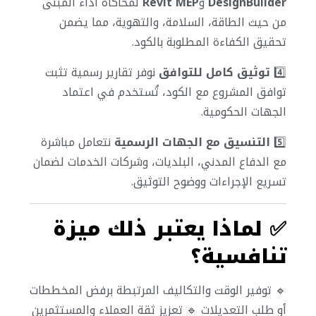
DesignBuilder
و
Revit MEP
لمحاكاة أداء المبنى
من حيث الطاقة، السلامة، والتهوية، مما يضمن
تحقيق الكفاءة المطلوبة بالكود.
4️⃣
توثيق كامل للتوافق
نوفر تقارير رسمية تثبت
توافق المشروع مع الكود، تُستخدم في اعتماد
الجهات الحكومية.
5️⃣
التنسيق مع الجهات الرسمية
نتعامل مباشرة
مع الدفاع المدني، البلديات، وشركات الخدمات لضمان
تسريع الإجراءات ووضوح التوثيق.
✅
لماذا يعتبر ذلك ميزة
تنافسية؟
🔹 توفير الوقت والتكاليف المرتبطة برفض المخططات
أو طلب التعديلات
🔹 تعزيز ثقة العملاء والمستثمرين