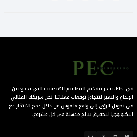
August 02, 2025 12:56 PM
التصميم المرتكز على تجربة
المستخدم: منهج PEC لجعل
المباني أكثر إنسانية
August 02, 2025 12:52 PM
الهندسة الرقمية في المشاريع
المعمارية: كيف تختصر PEC
الوقت والتكاليف؟
في PEC، نفخر بتقديم التصاميم الهندسية التي تجمع بين
August 02, 2025 12:46 PM
الإبداع والتميز لتتجاوز توقعات عملائنا. نحن شريكك المثالي
في تحويل الرؤى إلى واقع ملموس من خلال دمج الابتكار مع
التكنولوجيا لتحقيق نتائج مذهلة في كل مشروع.