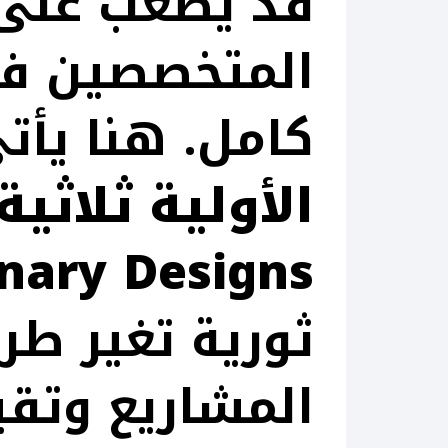
قد يصعب على 
المتخصصين ف
كامل. هنا يأت
nary Designs)
ثورية تغير طر
المشاريع وتقي