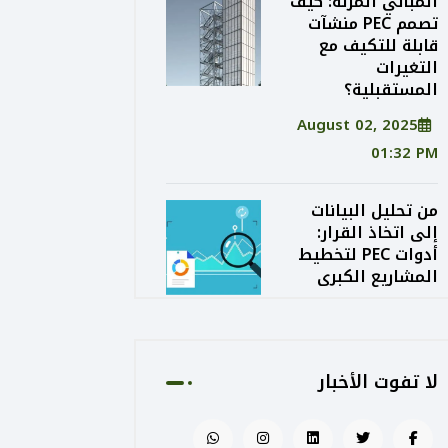
المباني المرنة: كيف
تصمم PEC منشآت
قابلة للتكيف مع
التغيرات
المستقبلية؟
August 02, 2025
01:32 PM
من تحليل البيانات
إلى اتخاذ القرار:
أدوات PEC لتخطيط
المشاريع الكبرى
August 02, 2025
01:24 PM
لا تفوت الأخبار
الاستدامة الاقتصادية
في التصميم: كيف
توازن PEC بين