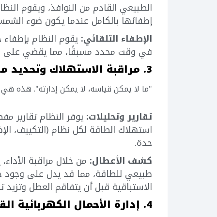
الطبيعي القادم من النوافذ، ويقوم النظام
إطفائها بالكامل عندما يكون ضوء الشمس 
الإطفاء التلقائي:
يقوم النظام بإطفاء جم
في وقت محدد مسبقًا، مما يقضي على مشك
3. مراقبة الاستهلاك وتحديد مواطن الهدر
"ما لا يمكن قياسه، لا يمكن إدارته". هذه هي ال
تقارير وتحليلات:
استهلاك الطاقة لكل نظام (التكييف، الإ
حدة.
كشف الأعطال:
من خلال مراقبة الأداء،
طبيعي للطاقة، مما قد يدل على وجود خل
الاستباقية قبل أن يتفاقم العطل وتزيد تك
4. إدارة الأحمال الكهربائية القصوى (Peak Load Management)