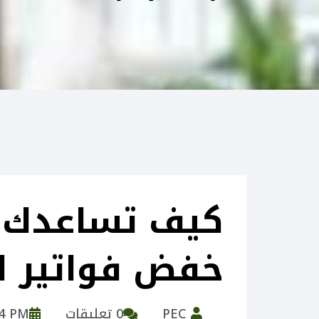
خفض فواتير ا
PEC
0 تعليقات
24 PM