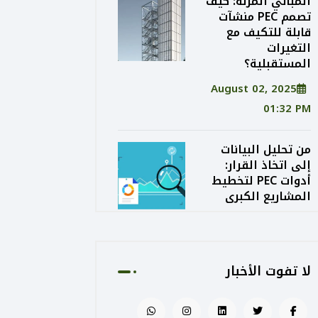
المباني المرنة: كيف
تصمم PEC منشآت
قابلة للتكيف مع
التغيرات
المستقبلية؟
August 02, 2025
01:32 PM
من تحليل البيانات
إلى اتخاذ القرار:
أدوات PEC لتخطيط
المشاريع الكبرى
August 02, 2025
01:24 PM
لا تفوت الأخبار
الاستدامة الاقتصادية
في التصميم: كيف
توازن PEC بين