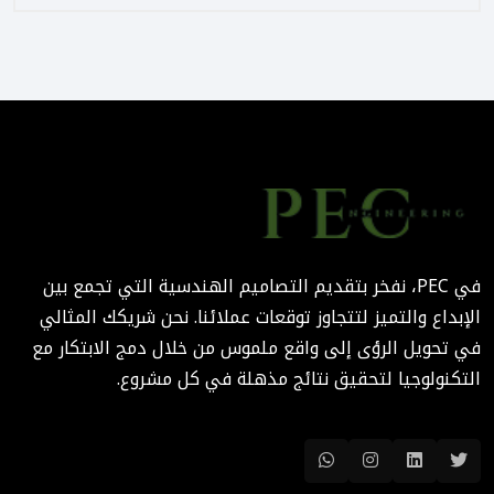
التصميم المرتكز على تجربة
المستخدم: منهج PEC لجعل
المباني أكثر إنسانية
August 02, 2025 12:52 PM
الهندسة الرقمية في المشاريع
المعمارية: كيف تختصر PEC
الوقت والتكاليف؟
في PEC، نفخر بتقديم التصاميم الهندسية التي تجمع بين
August 02, 2025 12:46 PM
الإبداع والتميز لتتجاوز توقعات عملائنا. نحن شريكك المثالي
في تحويل الرؤى إلى واقع ملموس من خلال دمج الابتكار مع
التكنولوجيا لتحقيق نتائج مذهلة في كل مشروع.