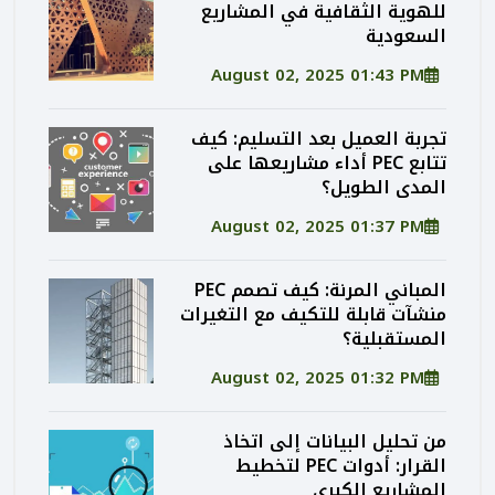
للهوية الثقافية في المشاريع
السعودية
August 02, 2025 01:43 PM
تجربة العميل بعد التسليم: كيف
تتابع PEC أداء مشاريعها على
المدى الطويل؟
August 02, 2025 01:37 PM
المباني المرنة: كيف تصمم PEC
منشآت قابلة للتكيف مع التغيرات
المستقبلية؟
August 02, 2025 01:32 PM
من تحليل البيانات إلى اتخاذ
القرار: أدوات PEC لتخطيط
المشاريع الكبرى