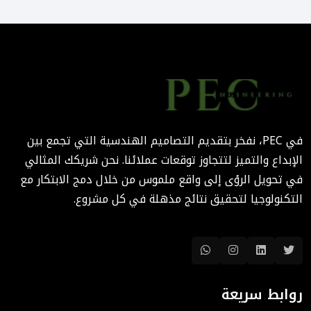
المستخدم: منهج PEC لجعل
المباني أكثر إنسانية
August 02, 2025 12:52 PM
الهندسة الرقمية في المشاريع
المعمارية: كيف تختصر PEC
الوقت والتكاليف؟
في PEC، نفخر بتقديم التصاميم الهندسية التي تجمع بين
August 02, 2025 12:46 PM
الإبداع والتميز لتتجاوز توقعات عملائنا. نحن شريكك المثالي
في تحويل الرؤى إلى واقع ملموس من خلال دمج الابتكار مع
التكنولوجيا لتحقيق نتائج مذهلة في كل مشروع.
روابط سريعة