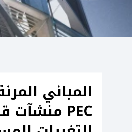
المباني المرن
PEC منشآت 
التغيرات المس