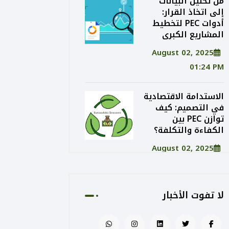
من تحليل البيانات
إلى اتخاذ القرار:
أدوات PEC لتخطيط
المشاريع الكبرى
August 02, 2025
01:24 PM
الاستدامة الاقتصادية
في التصميم: كيف
توازن PEC بين
الكفاءة والتكلفة؟
August 02, 2025
01:20 PM
دمج تقنيات الواقع
لا تفوت الأخبار
المعزز (AR) في
مراحل التصميم
والتسويق المعماري