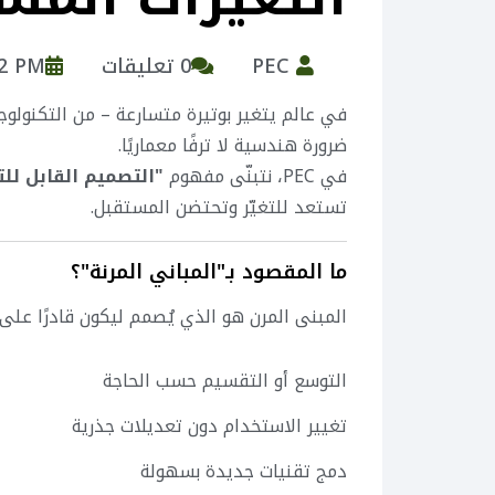
PEC
0 تعليقات
32 PM
في عالم يتغير بوتيرة متسارعة – من التكنولوجي
ضرورة هندسية لا ترفًا معماريًا.
في PEC، نتبنّى مفهوم
"التصميم القابل للت
تستعد للتغيّر وتحتضن المستقبل.
ما المقصود بـ"المباني المرنة"؟
المبنى المرن هو الذي يُصمم ليكون قادرًا على:
التوسع أو التقسيم حسب الحاجة
تغيير الاستخدام دون تعديلات جذرية
دمج تقنيات جديدة بسهولة