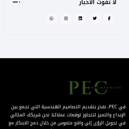
لا تفوت الأخبار
كيف تساهم PEC في رفع جودة
المشاريع الحكومية من خلال
الإشراف المتكامل؟
August 02, 2025 12:56 PM
التصميم المرتكز على تجربة
المستخدم: منهج PEC لجعل
المباني أكثر إنسانية
August 02, 2025 12:52 PM
الهندسة الرقمية في المشاريع
المعمارية: كيف تختصر PEC
الوقت والتكاليف؟
في PEC، نفخر بتقديم التصاميم الهندسية التي تجمع بين
August 02, 2025 12:46 PM
الإبداع والتميز لتتجاوز توقعات عملائنا. نحن شريكك المثالي
في تحويل الرؤى إلى واقع ملموس من خلال دمج الابتكار مع