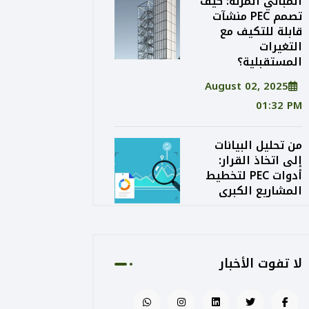
المباني المرنة: كيف
تصمم PEC منشآت
قابلة للتكيف مع
التغيرات
المستقبلية؟
August 02, 2025
01:32 PM
من تحليل البيانات
إلى اتخاذ القرار:
أدوات PEC لتخطيط
المشاريع الكبرى
August 02, 2025
01:24 PM
لا تفوت الأخبار
الاستدامة الاقتصادية
في التصميم: كيف
توازن PEC بين