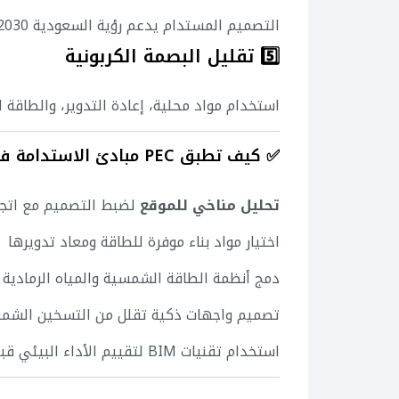
التصميم المستدام يدعم رؤية السعودية 2030 ويحقق متطلبات الكود السعودي للبناء الأخضر.
5️⃣ تقليل البصمة الكربونية
استخدام مواد محلية، إعادة التدوير، والطاقة ا
✅ كيف تطبق PEC مبادئ الاستدامة في مشاريعها؟
تحليل مناخي للموقع
لضبط التصميم مع اتجا
اختيار مواد بناء موفرة للطاقة ومعاد تدويرها
دمج أنظمة الطاقة الشمسية والمياه الرمادية
تصميم واجهات ذكية تقلل من التسخين الش
استخدام تقنيات BIM لتقييم الأداء البيئي قبل التنفيذ