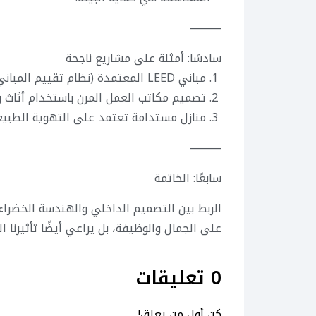
⸻
سادسًا: أمثلة على مشاريع ناجحة
1. مباني LEED المعتمدة (نظام تقييم المباني الخضراء).
2. تصميم مكاتب العمل المرن باستخدام أثاث ووحدات قابلة لإعادة التدوير.
3. منازل مستدامة تعتمد على التهوية الطبيعية والطاقة الشمسية.
⸻
سابعًا: الخاتمة
الربط بين التصميم الداخلي والهندسة الخضرا
على الجمال والوظيفة، بل يراعي أيضًا تأثيرنا ا
0 تعليقات
كن أول من يعلق!