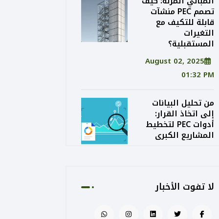
المباني المرنة: كيف
تصمم PEC منشآت
قابلة للتكيف مع
التغيرات
المستقبلية؟
August 02, 2025
01:32 PM
من تحليل البيانات
إلى اتخاذ القرار:
أدوات PEC لتخطيط
المشاريع الكبرى
August 02, 2025
01:24 PM
لا تفوت الأخبار
الاستدامة الاقتصادية
في التصميم: كيف
توازن PEC بين