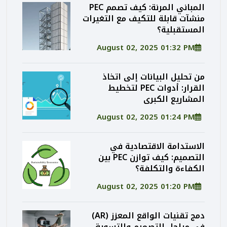
المباني المرنة: كيف تصمم PEC
منشآت قابلة للتكيف مع التغيرات
المستقبلية؟
August 02, 2025 01:32 PM
من تحليل البيانات إلى اتخاذ
القرار: أدوات PEC لتخطيط
المشاريع الكبرى
August 02, 2025 01:24 PM
الاستدامة الاقتصادية في
التصميم: كيف توازن PEC بين
الكفاءة والتكلفة؟
August 02, 2025 01:20 PM
دمج تقنيات الواقع المعزز (AR)
في مراحل التصميم والتسويق