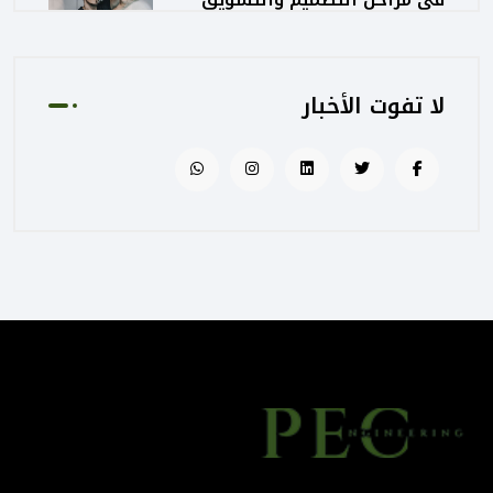
المعماري
August 02, 2025 01:13 PM
لا تفوت الأخبار
كيف تساهم PEC في رفع جودة
المشاريع الحكومية من خلال
الإشراف المتكامل؟
August 02, 2025 12:56 PM
التصميم المرتكز على تجربة
المستخدم: منهج PEC لجعل
المباني أكثر إنسانية
August 02, 2025 12:52 PM
الهندسة الرقمية في المشاريع
المعمارية: كيف تختصر PEC
الوقت والتكاليف؟