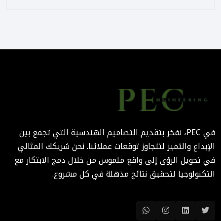
August 02, 2025 12:56 PM
التصميم المرتكز على تجربة
المستخدم: منهج PEC لجعل
المباني أكثر إنسانية
August 02, 2025 12:52 PM
الهندسة الرقمية في المشاريع
المعمارية: كيف تختصر PEC
الوقت والتكاليف؟
في PEC، نفخر بتقديم التصاميم الهندسية التي تجمع بين
August 02, 2025 12:46 PM
الإبداع والتميز لتتجاوز توقعات عملائنا. نحن شريكك المثالي
في تحويل الرؤى إلى واقع ملموس من خلال دمج الابتكار مع
التكنولوجيا لتحقيق نتائج مذهلة في كل مشروع.