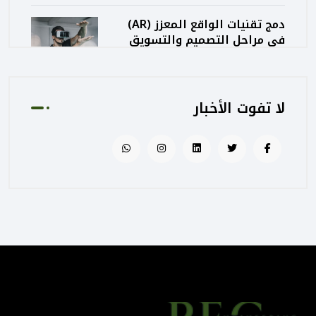
دمج تقنيات الواقع المعزز (AR)
في مراحل التصميم والتسويق
المعماري
August 02, 2025 01:13 PM
لا تفوت الأخبار
كيف تساهم PEC في رفع جودة
المشاريع الحكومية من خلال
الإشراف المتكامل؟
August 02, 2025 12:56 PM
التصميم المرتكز على تجربة
المستخدم: منهج PEC لجعل
المباني أكثر إنسانية
August 02, 2025 12:52 PM
الهندسة الرقمية في المشاريع