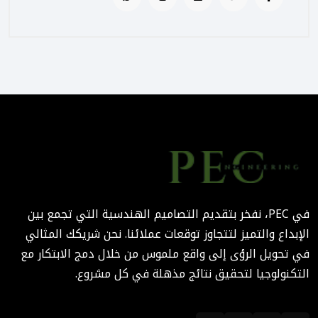
الإشراف المتكامل؟
August 02, 2025 12:56 PM
التصميم المرتكز على تجربة
المستخدم: منهج PEC لجعل
المباني أكثر إنسانية
August 02, 2025 12:52 PM
الهندسة الرقمية في المشاريع
المعمارية: كيف تختصر PEC
الوقت والتكاليف؟
في PEC، نفخر بتقديم التصاميم الهندسية التي تجمع بين
August 02, 2025 12:46 PM
الإبداع والتميز لتتجاوز توقعات عملائنا. نحن شريكك المثالي
في تحويل الرؤى إلى واقع ملموس من خلال دمج الابتكار مع
التكنولوجيا لتحقيق نتائج مذهلة في كل مشروع.