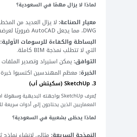
لماذا لا يزال مهمًا في السعودية؟
معيار الصناعة:
لا يزال العديد من المخط
DWG، مما يجعل AutoCAD ضروريًا لعرضها وتعديلها.
البساطة والكفاءة للرسومات الأولية:
م
التي لا تتطلب نمذجة BIM كاملة.
التوافق:
يمكن استيراد وتصدير الملفات 
الخبرة:
معظم المهندسين اكتسبوا خبرة ف
3. SketchUp (سكيتش أب)
يُعرف SketchUp بواجهته البديهية و
المعماريين الذين يحتاجون إلى أدوات سريعة للنم
لماذا يحظى بشعبية في السعودية؟
النمذجة السريعة:
مثالي لإنشاء نماذج ثل