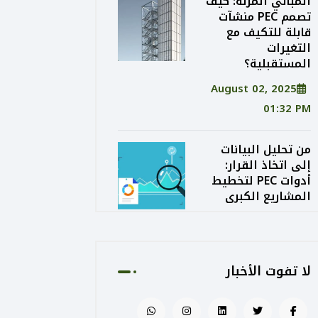
المباني المرنة: كيف
تصمم PEC منشآت
قابلة للتكيف مع
التغيرات
المستقبلية؟
August 02, 2025
01:32 PM
من تحليل البيانات
إلى اتخاذ القرار:
أدوات PEC لتخطيط
المشاريع الكبرى
August 02, 2025
01:24 PM
لا تفوت الأخبار
الاستدامة الاقتصادية
في التصميم: كيف
توازن PEC بين