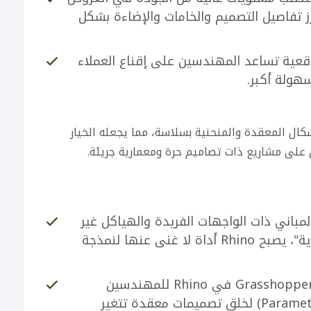
ا واقعية تبرز تفاصيل التصميم والخامات والإضاءة بشكل
قعية تساعد المهندسين على إقناع العملاء
هولة أكبر.
نمذجة الأشكال المعقدة والمنحنية بسلاسة، مما يجعله الخيار
على مشاريع ذات تصاميم حرة ومعمارية جريئة.
لمباني ذات الواجهات الفريدة والهياكل غير
التقليدية في مشاريع مثل "نيوم" و "القدية"، يصبح Rhino أداة لا غنى عنها لنمذجة
يتيح ملحق Grasshopper في Rhino للمهندسين
استخدام التصميم البارامتري (Parametric Design) لخلق تصميمات معقدة تتغير