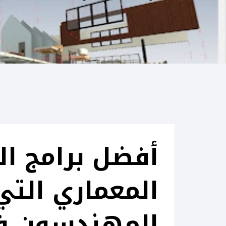
أفضل برامج ا
المعماري التي
المهندسون ف