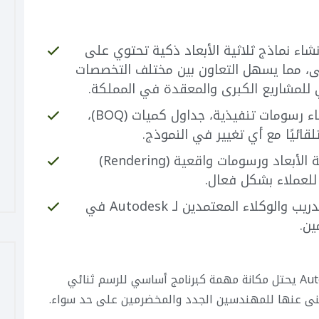
سين بإنشاء نماذج ثلاثية الأبعاد ذكية تحتوي على
، مما يسهل التعاون بين مختلف التخصصات
ي للمشاريع الكبرى والمعقدة في المملكة.
يوفر قدرات قوية لإنشاء رسومات تنفيذية، جداول كميات (BOQ)،
ائيًا مع أي تغيير في النموذج.
يتيح إخراج عروض ثلاثية الأبعاد ورسومات واقعية (Rendering)
للعملاء بشكل فعال.
توجد العديد من مراكز التدريب والوكلاء المعتمدين لـ Autodesk في
ين.
على الرغم من ظهور برامج BIM، لا يزال AutoCAD يحتل مكانة مهمة كبرنامج أساسي للرسم ثنائي