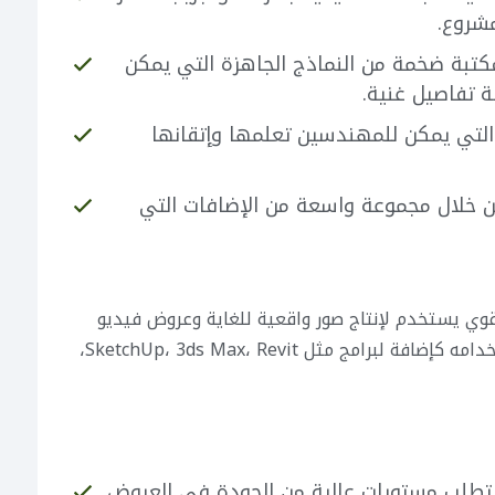
شروع.
تبة ضخمة من النماذج الجاهزة التي يمكن
 تفاصيل غنية.
التي يمكن للمهندسين تعلمها وإتقانها
ن خلال مجموعة واسعة من الإضافات التي
V- هو محرك تصيير (Rendering Engine) قوي يستخدم لإنتاج صور واقعية للغاية وعروض فيديو
احترافية للتصاميم المعمارية. غالبًا ما يتم استخدامه كإضافة لبرامج مثل SketchUp، 3ds Max، Revit،
تطلب مستويات عالية من الجودة في العروض