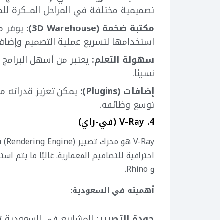
تصميمية مختلفة في المراحل المبكرة للم
مكتبة ضخمة (3D Warehouse):
يوفر مك
استخدامها لتسريع عملية التصميم وإضافة
سهولة التعلم:
يعتبر من أسهل البرامج 
نسبيًا.
إضافات (Plugins):
يمكن تعزيز قدراته م
توسع وظائفه.
4. V-Ray (في-راي)
Ray
و Rhino.
أهميته في السعودية:
جودة التصيير:
المشاريع في السعودية ت